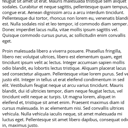
feugiat sit amet ut erat. Mauris malesuada tristique sem aliquet
sodales. Curabitur et neque sagittis, pellentesque quam tempus
congue erat. Aenean dignissim arcu a arcu interdum tincidunt.
Pellentesque dui tortor, rhoncus non lorem eu, venenatis blandi
est. Nulla sodales nisl et leo tempor, id commodo diam semper.
Donec imperdiet lacus nulla, vitae mollis ipsum sagittis vel.
Quisque commodo cursus purus, ac sollicitudin enim convallis
eget.
Proin malesuada libero a viverra posuere. Phasellus fringilla,
libero nec volutpat ultrices, libero est elementum quam, eget
tincidunt ipsum velit ac lectus. Integer accumsan sapien mollis
odio blandit, eu lobortis lectus tristique. Aliquam placerat lacus
sed consectetur aliquam. Pellentesque vitae lorem purus. Sed v
justo elit. Integer in tellus ut erat eleifend condimentum in sed
elit. Vestibulum feugiat neque ut arcu varius tincidunt. Mauris
blandit, dui id ultricies tempor, diam neque feugiat lectus, vel
tincidunt velit neque ac turpis. Ut magna lorem, aliquet in
eleifend et, tristique sit amet enim. Praesent maximus diam id
cursus malesuada. In ac elementum nisi. Sed convallis ultrices
vehicula. Nulla vehicula iaculis neque, sit amet malesuada mi
luctus eget. Pellentesque sit amet libero dapibus, consequat odi
in, maximus justo.