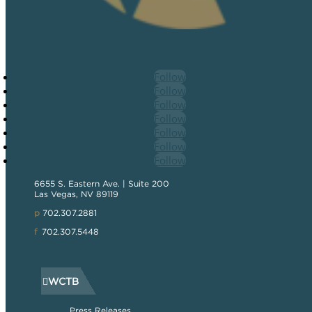
Follow
Follow
Follow
Follow
Follow
Follow
Follow
6655 S. Eastern Ave. | Suite 200
Las Vegas, NV 89119
p
702.307.2881
f
702.307.5448
WCTB
Press Releases